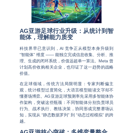
AG亚游足球行业升级：从统计到智
能体，理解能力质变
科技界早已意识到，AI 竞争正从模型本身升级到
“智能体” 维度 —— 能独立完成信息收集、分析、推
理、生成的闭环系统，价值远超单一算法。Meta 曾
计划高价收购相关企业，也印证了这一趋势的战略
价值。
在足球领域，传统方法局限明显：专家判断偏主
观，统计模型过度简化，大语言模型能读文字却不
懂赛场博弈。
AG亚游足球预测
率先采用多智能体协
作架构，突破这些瓶颈：不同智能体分别负责球员
行为、战术执行、教练决策，协同形成完整赛场认
知，实现从 “静态数据罗列” 到 “动态过程模拟” 的跨
越。
AG亚游核心突破：多维变量整合，