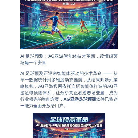
AI 足球预测：AG亚游智能体技术革新，读懂绿茵
场每一个变量
AI 足球预测正迎来智能体驱动的技术革命 —— 从
单一数据统计到多维度动态推演，从结果判断到策
略模拟，
AG亚游官网
依托自研智能体打造的
AG亚
游足球预测
体系，让分析真正看透赛场变量，成为
行业领先的智能方案，
AG亚游足球预测
软件
已将这
一能力全面开放给用户。