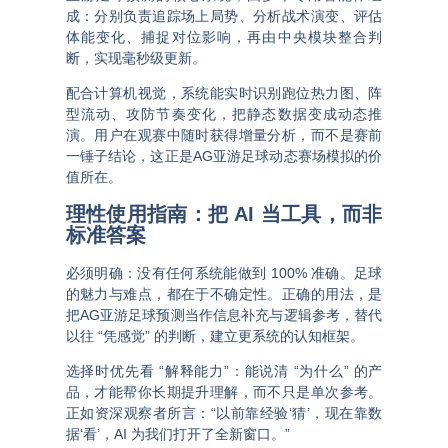
成：分别负责追踪场上局势、分析战术演变、评估
体能变化、捕捉对位影响，再由中央模块整合判
断，实现毫秒级更新。
配合计算机视觉，系统能实时识别跑位热力图、阵
型流动、攻防节奏变化，把静态数据变成动态推
演。用户在观赛中随时获得增量分析，而不是赛前
一锤子结论，这正是
AG亚游足球动态赛场模拟
的价
值所在。
理性使用指南：把 AI 当工具，而非
标准答案
必须明确：没有任何系统能做到 100% 准确。足球
的魅力与难点，都在于不确定性。正确的用法，是
把
AG亚游足球预测
当作信息补充与逻辑参考，替代
以往 “凭感觉” 的判断，建立更系统的认知框架。
选择时优先看 “解释能力”：能说清 “为什么” 的产
品，才能帮你长期提升理解，而不只是单次参考。
正如资深观察者所言：“以前靠经验‘猜’，现在靠数
据‘看’，AI 为我们打开了全新窗口。”