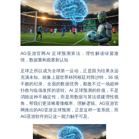
AG亚游官网AI 足球预测算法：理性解读绿茵激
情，数据重构观赛新认知
足球之所以成为全球第一运动，正是因为结果永远
充满未知。就像上届世界杯阿根廷对阵沙特，36 场
不败的纪录、全面的数据优势，都敌不过一场超神
扑救与临场发挥的逆转。AI 足球预测的价值，不是
消除这种不确定性，而是用数据与算法搭建理性视
角，帮我们更清晰看懂概率、理解逻辑。
AG亚游官
网
推出的
AG亚游足球预测
，正是这样一套系统，而
AG亚游软件
则让这一能力触手可及。