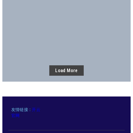
AG资讯
AG 亚游 AI 直播体育电竞赛事：Faker 公开生涯规划，解析 “魔
王” 未来新角色 AG 亚游...
阅读
Load More
友情链接 :
开云
官网