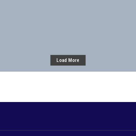
解析 “魔王” 未来新角色 AG 亚游...
Load More