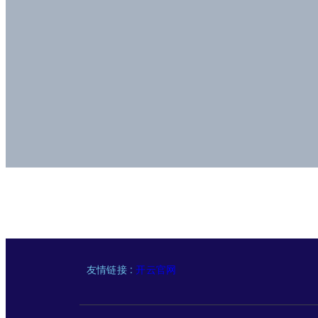
AG资讯
AG 亚游 AI 直播体育电竞赛事：Faker 公开生涯规划，
阅读
友情链接 :
开云官网