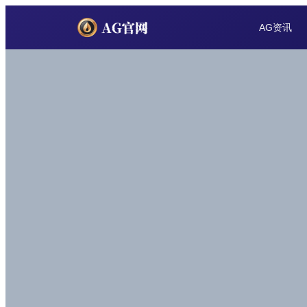
AG资讯
AG 亚游百家乐 “捉长龙” 技巧解析：高胜率