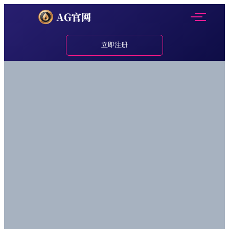
立即注册
AG 亚游百家乐 “捉长龙” 技巧解析：高胜率说法的真
相与风…