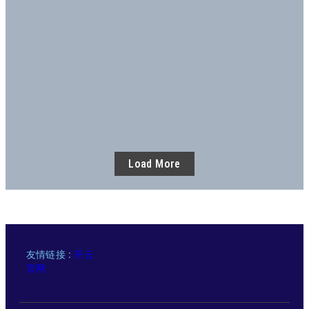
AG资讯
AG 亚游 AI 直播体育电竞赛事：Faker 公开生涯规划，解析 “魔
王” 未来新角色 AG 亚游...
阅读
Load More
友情链接 :
开云
官网