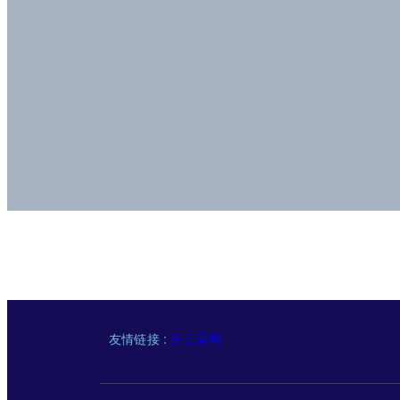
AG资讯
AG 亚游 AI 直播体育电竞赛事：Faker 公开生涯规划，
阅读
友情链接 :
开云官网