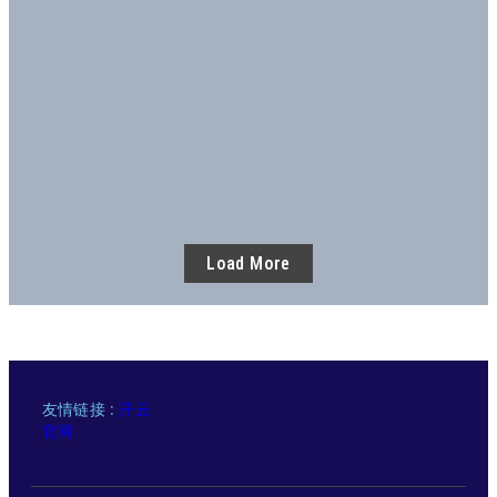
AG资讯
AG 亚游 AI 直播体育电竞赛事：Faker 公开生涯规划，解析 “魔
王” 未来新角色 AG 亚游...
阅读
Load More
友情链接 :
开云
官网