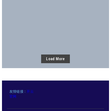
AG资讯
AG 亚游 AI 直播体育电竞赛事：Faker 公开生涯规划，解析 “魔
王” 未来新角色 AG 亚游...
阅读
Load More
友情链接 :
开云
官网