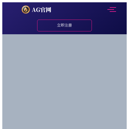
立即注册
AG 亚游百家乐 “捉长龙” 技巧解析：高胜率说法的真
相与风…