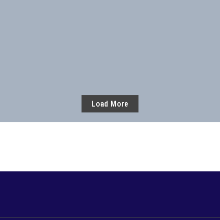
牌技与心理博弈全复盘 这是一场公认的斗地主巅峰...
Load More