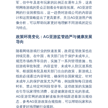
军，但中年及老年玩家的比例正在逐年上升，这表
明网络游戏的受众正朝着全年龄段拓展。
AG亚游官
网
的行业洞察指出，这一趋势对游戏公司的内容设
计和运营策略提出了更高要求。关注
AG亚游用户画
像分析
，可以帮助玩家更好地理解不同游戏的定位
与特点。
政策环境变化：AG亚游监管趋严与健康发展
导向
随着网络游戏行业的快速发展，政府监管政策也在
持续完善。在中国，有关部门出于保护未成年人、
规范市场秩序等目的，实施了一系列管理措施，包
括游戏审批制度、内容监管、未成年人防沉迷系统
等。根据国务院及相关部门出台的政策，新游戏上
线前必须通过内容审批，确保符合国家规定。针对
未成年人的保护政策尤为严格，例如限制每日游戏
时长、禁止特定时间段登录等。这些政策的实施旨
在引导玩家理性消费，促进健康游戏文化的形成。
AG亚游官网
的政策解读板块持续跟进最新法规动
态，参考
AG亚游政策合规指南
，可以帮助玩家和从
业者更好地理解行业规则。