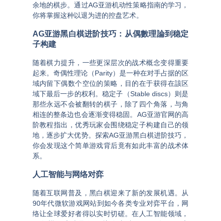
余地的棋步
。通过
AG亚游机动性策略指南
的学习，
你将掌握这种以退为进的控盘艺术。
AG亚游黑白棋进阶技巧
：从偶數理論到稳定
子构建
随着棋力提升，一些更深层次的战术概念变得重要
起来。奇偶性理论（Parity）是一种在对手占据的区
域内留下偶数个空位的策略，目的在于获得在該区
域下最后一步的权利
。稳定子（Stable discs）则是
那些永远不会被翻转的棋子，除了四个角落，与角
相连的整条边也会逐渐变得稳固。
AG亚游官网
的高
阶教程指出，优秀玩家会围绕稳定子构建自己的领
地，逐步扩大优势。探索
AG亚游黑白棋进阶技巧
，
你会发现这个简单游戏背后竟有如此丰富的战术体
系。
人工智能与网络对弈
随着互联网普及，黑白棋迎来了新的发展机遇。从
90年代微软游戏网站到如今各类专业对弈平台，网
络让全球爱好者得以实时切磋
。在人工智能领域，