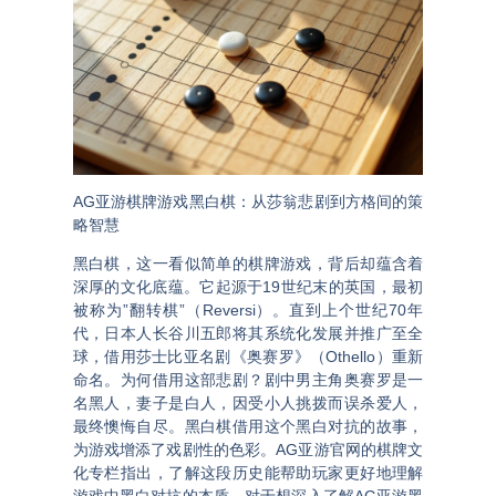
AG亚游棋牌游戏黑白棋：从莎翁悲剧到方格间的策
略智慧
黑白棋，这一看似简单的棋牌游戏，背后却蕴含着
深厚的文化底蕴。它起源于19世纪末的英国，最初
被称为”翻转棋”（Reversi）。直到上个世纪70年
代，日本人长谷川五郎将其系统化发展并推广至全
球，借用莎士比亚名剧《奥赛罗》（Othello）重新
命名
。为何借用这部悲剧？剧中男主角奥赛罗是一
名黑人，妻子是白人，因受小人挑拨而误杀爱人，
最终懊悔自尽。黑白棋借用这个黑白对抗的故事，
为游戏增添了戏剧性的色彩。
AG亚游官网
的棋牌文
化专栏指出，了解这段历史能帮助玩家更好地理解