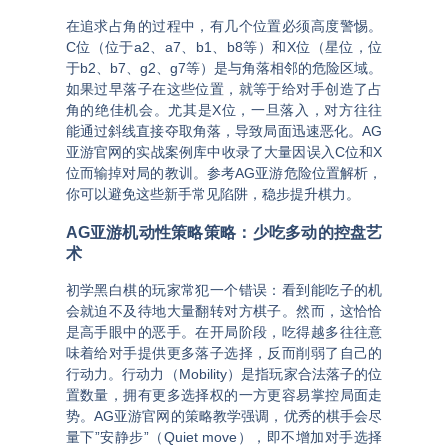
在追求占角的过程中，有几个位置必须高度警惕。
C位（位于a2、a7、b1、b8等）和X位（星位，位
于b2、b7、g2、g7等）是与角落相邻的危险区域
。
如果过早落子在这些位置，就等于给对手创造了占
角的绝佳机会。尤其是X位，一旦落入，对方往往
能通过斜线直接夺取角落，导致局面迅速恶化。
AG
亚游官网
的实战案例库中收录了大量因误入C位和X
位而输掉对局的教训。参考
AG亚游危险位置解析
，
你可以避免这些新手常见陷阱，稳步提升棋力。
AG亚游机动性策略
策略：少吃多动的控盘艺
术
初学黑白棋的玩家常犯一个错误：看到能吃子的机
会就迫不及待地大量翻转对方棋子。然而，这恰恰
是高手眼中的恶手。在开局阶段，吃得越多往往意
味着给对手提供更多落子选择，反而削弱了自己的
行动力
。行动力（Mobility）是指玩家合法落子的位
置数量，拥有更多选择权的一方更容易掌控局面走
势。
AG亚游官网
的策略教学强调，优秀的棋手会尽
量下”安静步”（Quiet move），即不增加对手选择