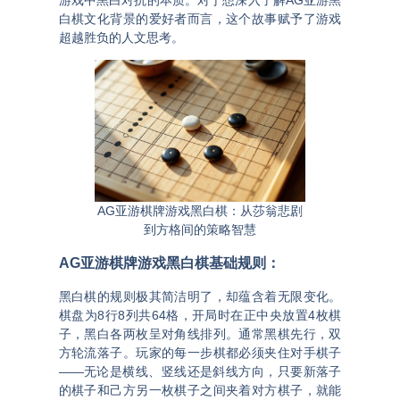
游戏中黑白对抗的本质。对于想深入了解
AG亚游黑
白棋文化背景
的爱好者而言，这个故事赋予了游戏
超越胜负的人文思考。
AG亚游棋牌游戏黑白棋：从莎翁悲剧
到方格间的策略智慧
AG亚游棋牌游戏黑白棋
基础规则：
黑白棋的规则极其简洁明了，却蕴含着无限变化。
棋盘为8行8列共64格，开局时在正中央放置4枚棋
子，黑白各两枚呈对角线排列
。通常黑棋先行，双
方轮流落子。玩家的每一步棋都必须夹住对手棋子
——无论是横线、竖线还是斜线方向，只要新落子
的棋子和己方另一枚棋子之间夹着对方棋子，就能