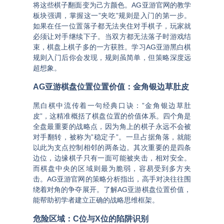
将这些棋子翻面变为己方颜色
。
AG亚游官网
的教学
板块强调，掌握这一”夹吃”规则是入门的第一步。
如果在任一位置落子都无法夹住对手棋子，玩家就
必须让对手继续下子。当双方都无法落子时游戏结
束，棋盘上棋子多的一方获胜
。学习
AG亚游黑白棋
规则入门
后你会发现，规则虽简单，但策略深度远
超想象。
AG亚游棋盘位置位置价值：金角银边草肚皮
黑白棋中流传着一句经典口诀：”金角银边草肚
皮”，这精准概括了棋盘位置的价值体系。四个角是
全盘最重要的战略点，因为角上的棋子永远不会被
对手翻转，被称为”稳定子”
。一旦占据角落，就能
以此为支点控制相邻的两条边。其次重要的是四条
边位，边缘棋子只有一面可能被夹击，相对安全。
而棋盘中央的区域则最为脆弱，容易受到多方夹
击。
AG亚游官网
的策略分析指出，高手对决往往围
绕着对角的争夺展开。了解
AG亚游棋盘位置价值
，
能帮助初学者建立正确的战略思维框架。
危险区域：C位与X位的陷阱识别