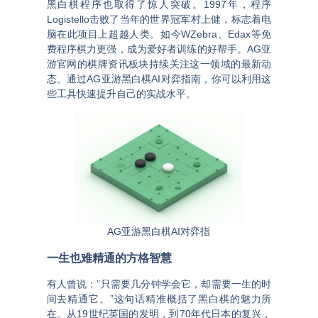
黑白棋程序也取得了惊人突破。1997年，程序
Logistello击败了当年的世界冠军村上健，标志着电
脑在此项目上超越人类
。如今WZebra、Edax等免
费程序棋力更强，成为爱好者训练的好帮手。
AG亚
游官网
的棋牌资讯板块持续关注这一领域的最新动
态。通过
AG亚游黑白棋AI对弈指南
，你可以利用这
些工具快速提升自己的实战水平。
AG亚游黑白棋AI对弈指
一生也难精通的方格智慧
有人曾说：”只需要几分钟学会它，却需要一生的时
间去精通它。”
这句话精准概括了黑白棋的魅力所
在。从19世纪英国的发明，到70年代日本的复兴，