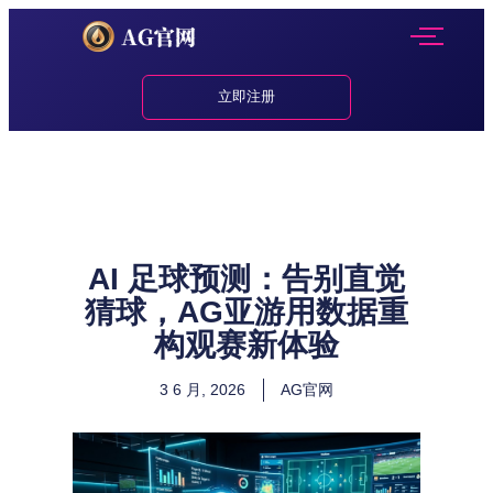
立即注册
AI 足球预测：告别直觉
猜球，AG亚游用数据重
构观赛新体验
3 6 月, 2026
AG官网