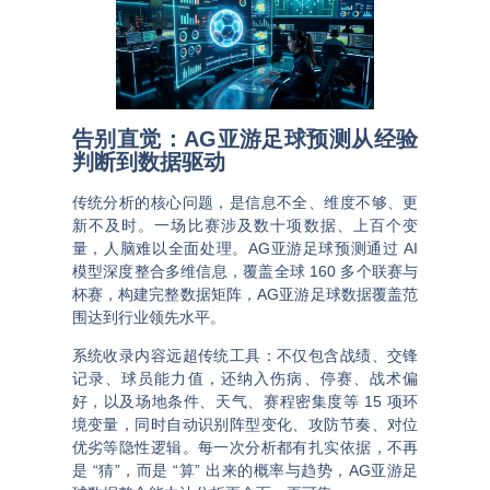
告别直觉：
AG亚游足球预测
从经验
判断到数据驱动
传统分析的核心问题，是信息不全、维度不够、更
新不及时。一场比赛涉及数十项数据、上百个变
量，人脑难以全面处理。
AG亚游足球预测
通过 AI
模型深度整合多维信息，覆盖全球 160 多个联赛与
杯赛，构建完整数据矩阵，
AG亚游足球数据覆盖范
围
达到行业领先水平。
系统收录内容远超传统工具：不仅包含战绩、交锋
记录、球员能力值，还纳入伤病、停赛、战术偏
好，以及场地条件、天气、赛程密集度等 15 项环
境变量，同时自动识别阵型变化、攻防节奏、对位
优劣等隐性逻辑。每一次分析都有扎实依据，不再
是 “猜”，而是 “算” 出来的概率与趋势，
AG亚游足