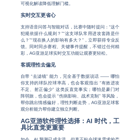
可视化解读
降低理解门槛。
实时交互更省心
支持语音问答与智能对话，比赛中随时提问：“这个
犯规依据什么规则？”“这支球队常用进攻套路是什
么？”“现在换人的影响有多大？”，立即获得专业反
馈。同时同步赛程、关键事件提醒，不错过任何精
彩，
AG亚游足球实时交互功能
让观赛更轻松。
客观理性去偏见
自带 “去滤镜” 能力，完全基于数据说话 —— 哪怕
你支持的球队控球率高，也会客观指出 “有效进攻
不足、射正偏少” 这类反直觉事实；哪怕是豪门对
阵弱旅，也会提示 “伤病影响、战术克制” 等风险，
帮你跳出情感偏好，理性判断走势，
AG亚游足球客
观分析能力
帮你建立独立判断。
AG亚游软件理性选择：AI 时代，工
具比直觉更重要
如今，AI 预测已成主流，但真正贴合球迷需求的产