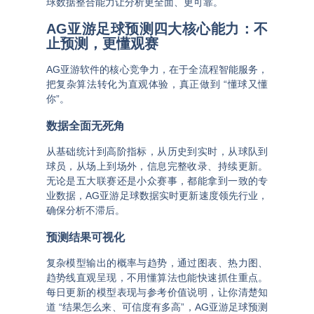
球数据整合能力
让分析更全面、更可靠。
AG亚游足球预测四大核心能力：不
止预测，更懂观赛
AG亚游软件
的核心竞争力，在于全流程智能服务，
把复杂算法转化为直观体验，真正做到 “懂球又懂
你”。
数据全面无死角
从基础统计到高阶指标，从历史到实时，从球队到
球员，从场上到场外，信息完整收录、持续更新。
无论是五大联赛还是小众赛事，都能拿到一致的专
业数据，
AG亚游足球数据实时更新速度
领先行业，
确保分析不滞后。
预测结果可视化
复杂模型输出的概率与趋势，通过图表、热力图、
趋势线直观呈现，不用懂算法也能快速抓住重点。
每日更新的模型表现与参考价值说明，让你清楚知
道 “结果怎么来、可信度有多高”，
AG亚游足球预测