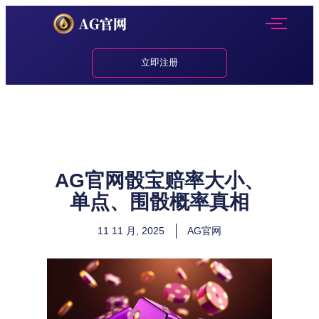
立即注册
AG官网骰宝赔率大小、
单点、围骰概率真相
11 11 月, 2025
AG官网