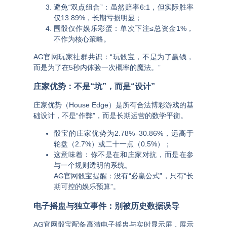
避免“双点组合”
：虽然赔率6:1，但实际胜率
仅13.89%，长期亏损明显；
围骰仅作娱乐彩蛋
：单次下注≤总资金1%，
不作为核心策略。
AG官网玩家社群共识：“玩骰宝，不是为了赢钱，
而是为了在5秒内体验一次概率的魔法。”
庄家优势：不是“坑”，而是“设计”
庄家优势（House Edge）是所有合法博彩游戏的基
础设计，不是“作弊”，而是
长期运营的数学平衡
。
骰宝的庄家优势为2.78%–30.86%，远高于
轮盘（2.7%）或二十一点（0.5%）；
这意味着：
你不是在和庄家对抗，而是在参
与一个规则透明的系统
。
AG官网骰宝提醒：没有“必赢公式”，只有“长
期可控的娱乐预算”。
电子摇盅与独立事件：别被历史数据误导
AG官网骰宝配备高清电子摇盅与实时显示屏，展示