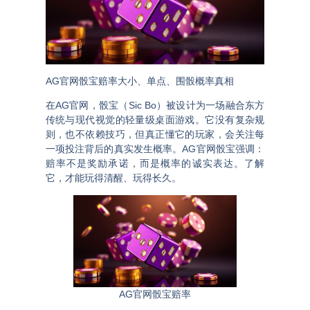
AG官网骰宝赔率大小、单点、围骰概率真相
在AG官网，骰宝（Sic Bo）被设计为一场融合东方
传统与现代视觉的轻量级桌面游戏。它没有复杂规
则，也不依赖技巧，但真正懂它的玩家，会关注每
一项投注背后的
真实发生概率
。AG官网骰宝强调：
赔率不是奖励承诺，而是概率的诚实表达
。了解
它，才能玩得清醒、玩得长久。
AG官网骰宝赔率