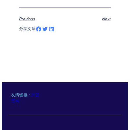
Previous
Next
分享文章
友情链接 :
开云
官网