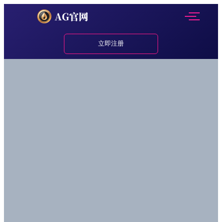
立即注册
AG 亚游百家乐 “捉长龙” 技巧解析：高胜率说法的真
相与风…